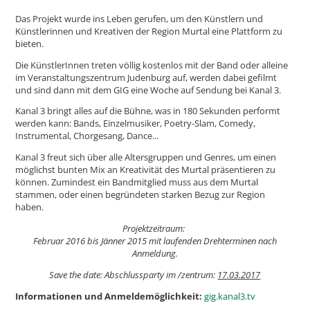
Das Projekt wurde ins Leben gerufen, um den Künstlern und
Künstlerinnen und Kreativen der Region Murtal eine Plattform zu
bieten.
Die KünstlerInnen treten völlig kostenlos mit der Band oder alleine
im Veranstaltungszentrum Judenburg auf, werden dabei gefilmt
und sind dann mit dem GIG eine Woche auf Sendung bei Kanal 3.
Kanal 3 bringt alles auf die Bühne, was in 180 Sekunden performt
werden kann: Bands, Einzelmusiker, Poetry-Slam, Comedy,
Instrumental, Chorgesang, Dance...
Kanal 3 freut sich über alle Altersgruppen und Genres, um einen
möglichst bunten Mix an Kreativität des Murtal präsentieren zu
können. Zumindest ein Bandmitglied muss aus dem Murtal
stammen, oder einen begründeten starken Bezug zur Region
haben.
Projektzeitraum:
Februar 2016 bis Jänner 2015 mit laufenden Drehterminen nach
Anmeldung.
Save the date: Abschlussparty im /zentrum:
17.03.2017
Informationen und Anmeldemöglichkeit:
gig.kanal3.tv