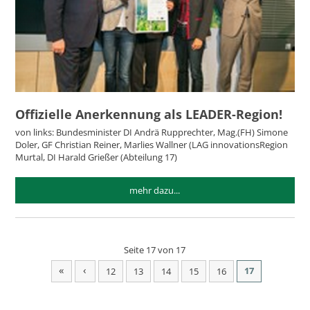
Offizielle Anerkennung als LEADER-Region!
von links: Bundesminister DI Andrä Rupprechter, Mag.(FH) Simone
Doler, GF Christian Reiner, Marlies Wallner (LAG innovationsRegion
Murtal, DI Harald Grießer (Abteilung 17)
mehr dazu...
Seite 17 von 17
«
‹
17
12
13
14
15
16