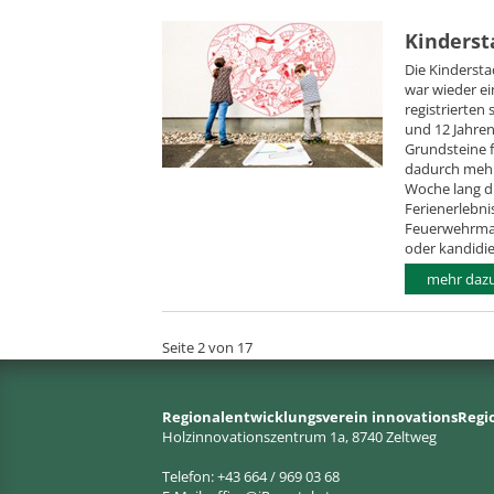
Kinders
Die Kindersta
war wieder ein
registrierten
und 12 Jahre
Grundsteine f
dadurch mehr
Woche lang di
Ferienerlebni
Feuerwehrman
oder kandidie
mehr dazu.
Seite 2 von 17
Regionalentwicklungsverein innovationsRegi
Holzinnovationszentrum 1a, 8740 Zeltweg
Telefon: +43 664 / 969 03 68