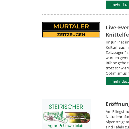
mehr dazu.
Live-Eve
Knittelfe
Im Juni hat i
Kulturhaus in 
Zeitzeugen" s
wurden gemei
Bühne geholt.
trotz schwier
Optimismus n
mehr dazu.
Eröffnun
Am Pfingstmo
Naturlehrpfa
Alpensteig" a
sind Tafeln z