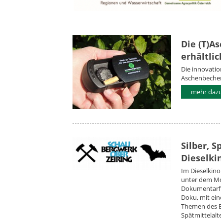
Die (T)A
erhältlic
Die innovatio
Aschenbecher
mehr dazu.
Silber, 
Dieselki
Im Dieselkino
unter dem Mot
Dokumentarfil
Doku, mit ein
Themen des B
Spätmittelalt