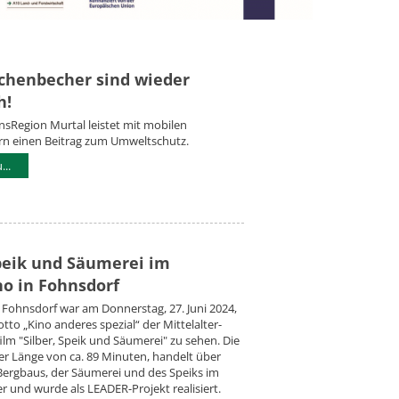
schenbecher sind wieder
h!
nsRegion Murtal leistet mit mobilen
n einen Beitrag zum Umweltschutz.
..
Speik und Säumerei im
no in Fohnsdorf
 Fohnsdorf war am Donnerstag, 27. Juni 2024,
to „Kino anderes spezial“ der Mittelalter-
m "Silber, Speik und Säumerei" zu sehen. Die
er Länge von ca. 89 Minuten, handelt über
ergbaus, der Säumerei und des Speiks im
er und wurde als LEADER-Projekt realisiert.