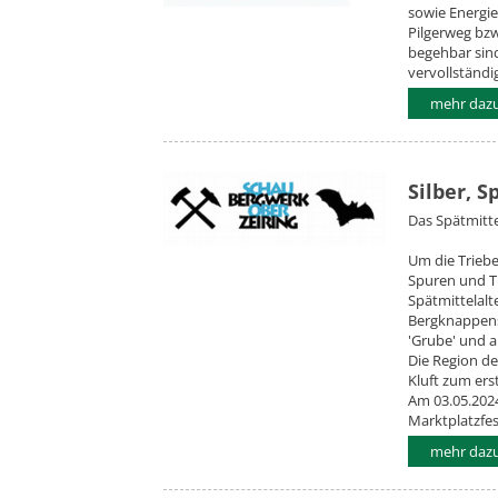
sowie Energie
Pilgerweg bzw
begehbar sind
vervollständig
mehr dazu.
Silber, 
Das Spätmitte
Um die Triebe
Spuren und 
Spätmittelalt
Bergknappens
'Grube' und a
Die Region des
Kluft zum ers
Am 03.05.2024
Marktplatzfes
mehr dazu.