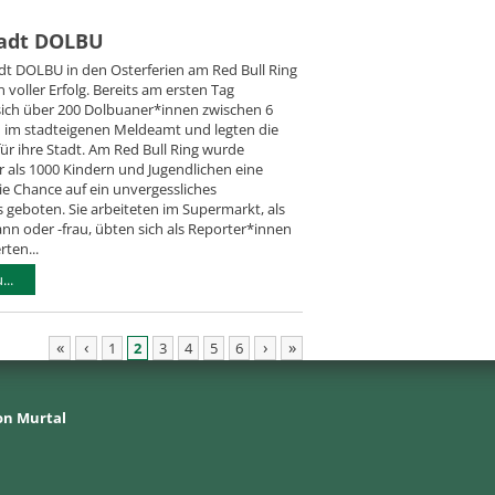
tadt DOLBU
dt DOLBU in den Osterferien am Red Bull Ring
 voller Erfolg. Bereits am ersten Tag
 sich über 200 Dolbuaner*innen zwischen 6
n im stadteigenen Meldeamt und legten die
ür ihre Stadt. Am Red Bull Ring wurde
 als 1000 Kindern und Jugendlichen eine
e Chance auf ein unvergessliches
s geboten. Sie arbeiteten im Supermarkt, als
n oder -frau, übten sich als Reporter*innen
rten...
..
«
‹
›
»
1
2
3
4
5
6
on Murtal