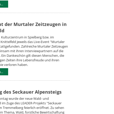
..
nt der Murtaler Zeitzeugen in
ld
m Kulturzentrum in Spielberg bzw. im
Knittelfeld jeweils das Live-Event "Murtaler
tattgefunden. Zahlreiche Murtaler Zeitzeugen
nsam mit ihren Interviewpartnern auf die
 Ein Dankeschön gilt diesen Menschen, die
igen Zeiten ihre Lebensfreude und ihren
ie verloren haben.
..
g des Seckauer Alpensteigs
ntag wurde der neue Wald- und
d im Zuge des LEADER-Projekts "Seckauer
m Tremmelberg feierlich eröffnet. Zu sehen
um Thema, Wald, forstliche Bewirtschaftung