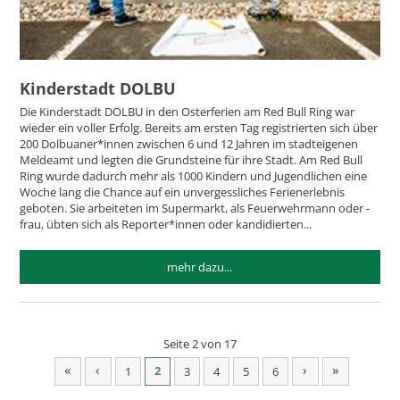
Kinderstadt DOLBU
Die Kinderstadt DOLBU in den Osterferien am Red Bull Ring war
wieder ein voller Erfolg. Bereits am ersten Tag registrierten sich über
200 Dolbuaner*innen zwischen 6 und 12 Jahren im stadteigenen
Meldeamt und legten die Grundsteine für ihre Stadt. Am Red Bull
Ring wurde dadurch mehr als 1000 Kindern und Jugendlichen eine
Woche lang die Chance auf ein unvergessliches Ferienerlebnis
geboten. Sie arbeiteten im Supermarkt, als Feuerwehrmann oder -
frau, übten sich als Reporter*innen oder kandidierten...
mehr dazu...
Seite 2 von 17
«
‹
›
»
2
1
3
4
5
6