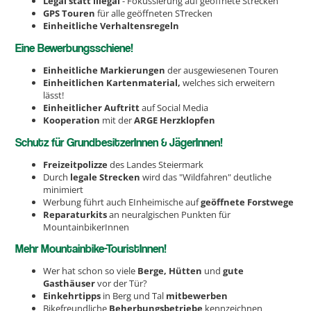
Legal statt illegal
- Fokussierung auf geöffnete Strecken
GPS Touren
für alle geöffneten STrecken
Einheitliche Verhaltensregeln
Eine Bewerbungsschiene!
Einheitliche Markierungen
der ausgewiesenen Touren
Einheitlichen Kartenmaterial,
welches sich erweitern
lässt!
Einheitlicher Auftritt
auf Social Media
Kooperation
mit der
ARGE Herzklopfen
Schutz für GrundbesitzerInnen & JägerInnen!
Freizeitpolizze
des Landes Steiermark
Durch
legale Strecken
wird das "Wildfahren" deutliche
minimiert
Werbung führt auch EInheimische auf
geöffnete Forstwege
Reparaturkits
an neuralgischen Punkten für
MountainbikerInnen
Mehr Mountainbike-TouristInnen!
Wer hat schon so viele
Berge, Hütten
und
gute
Gasthäuser
vor der Tür?
Einkehrtipps
in Berg und Tal
mitbewerben
Bikefreundliche
Beherbungsbetriebe
kennzeichnen