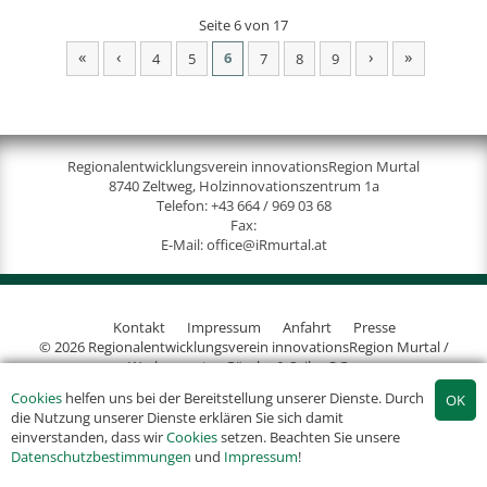
Seite 6 von 17
«
‹
›
»
6
4
5
7
8
9
Regionalentwicklungsverein innovationsRegion Murtal
8740 Zeltweg, Holzinnovationszentrum 1a
Telefon:
+43 664 / 969 03 68
Fax:
E-Mail:
office@iRmurtal.at
Kontakt
Impressum
Anfahrt
Presse
© 2026 Regionalentwicklungsverein innovationsRegion Murtal /
Werbeagentur Gössler & Sailer OG
Cookies
helfen uns bei der Bereitstellung unserer Dienste. Durch
die Nutzung unserer Dienste erklären Sie sich damit
einverstanden, dass wir
Cookies
setzen. Beachten Sie unsere
Datenschutzbestimmungen
und
Impressum
!