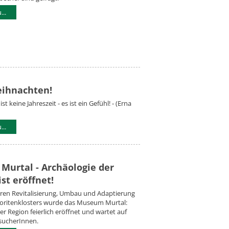
..
eihnachten!
t keine Jahreszeit - es ist ein Gefühl! - (Erna
..
urtal - Archäologie der
ist eröffnet!
hren Revitalisierung, Umbau und Adaptierung
noritenklosters wurde das Museum Murtal:
er Region feierlich eröffnet und wartet auf
esucherInnen.