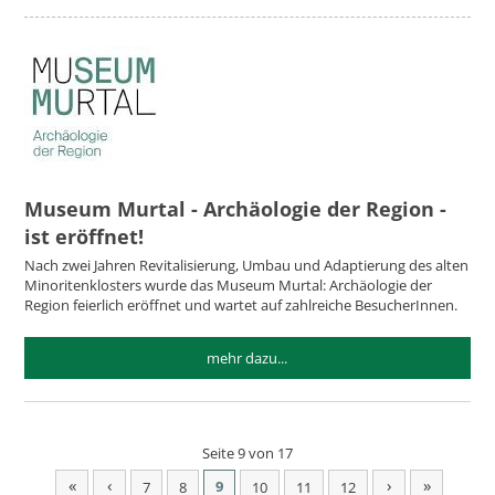
Museum Murtal - Archäologie der Region -
ist eröffnet!
Nach zwei Jahren Revitalisierung, Umbau und Adaptierung des alten
Minoritenklosters wurde das Museum Murtal: Archäologie der
Region feierlich eröffnet und wartet auf zahlreiche BesucherInnen.
mehr dazu...
Seite 9 von 17
«
‹
›
»
9
7
8
10
11
12