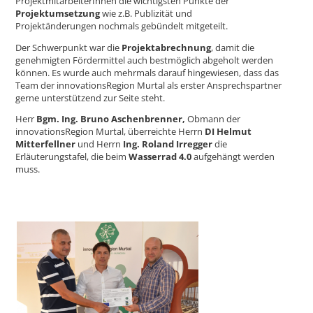
ProjektmitarbeiterInnen die wichtigsten Punkte der
Projektumsetzung
wie z.B. Publizität und
Projektänderungen nochmals gebündelt mitgeteilt.
Der Schwerpunkt war die
Projektabrechnung
, damit die
genehmigten Fördermittel auch bestmöglich abgeholt werden
können. Es wurde auch mehrmals darauf hingewiesen, dass das
Team der innovationsRegion Murtal als erster Ansprechspartner
gerne unterstützend zur Seite steht.
Herr
Bgm. Ing. Bruno Aschenbrenner,
Obmann der
innovationsRegion Murtal, überreichte Herrn
DI Helmut
Mitterfellner
und Herrn
Ing. Roland Irregger
die
Erläuterungstafel, die beim
Wasserrad 4.0
aufgehängt werden
muss.