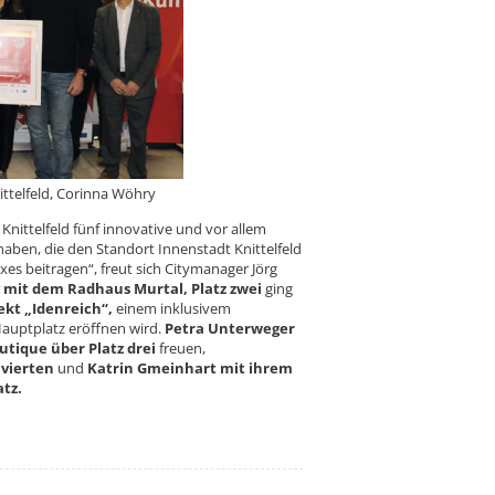
 Corinna Wöhry
Knittelfeld fünf innovative und vor allem
en, die den Standort Innenstadt Knittelfeld
es beitragen“, freut sich Citymanager Jörg
y mit dem Radhaus Murtal,
Platz zwei
ging
ekt „Idenreich“,
einem inklusivem
Hauptplatz eröffnen wird.
Petra Unterweger
ique über Platz drei
freuen,
n
vierten
und
Katrin Gmeinhart mit ihrem
atz.