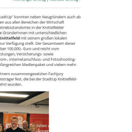
StadtUp" konnten neben Neugründern auch ab
n aus allen Bereichen der Wirtschaft
triebsstandortes in der Knittelfelder
ge GründerInnen mit unterschiedlichen
nittelfeld
mit seinem großen lokalen
r Verfügung stellt. Der Gesamtwert dieser
ber 100.000,- Euro und reicht vom
istungen, Versicherungs- sowie
rom-, Internetanschluss- und Fotoshooting-
mfangreichen Medienpaket und vielem mehr.
partnern zusammengesetzten Fachjury
träger fest, die bei der StadtUp Knittelfeld-
eehrt wurden.