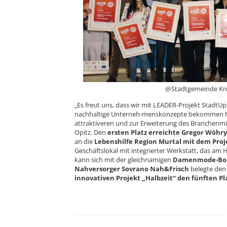
@Stadtgemeinde Knittelfeld,
„Es freut uns, dass wir mit LEADER-Projekt StadtUp 
nachhaltige Unterneh-menskonzepte bekommen hab
attraktiveren und zur Erweiterung des Branchenmix
Opitz. Den
ers
ten Platz erreichte Gregor Wöhr
an die
Lebenshilfe Region Murtal mit dem Proj
Geschäftslokal mit integrier
ter Werkstatt, das am 
kann sich mit der gleich
namigen
Damenmode-Bout
Nahversorger Sovrano Nah&Frisch
belegte de
innovativen Projekt „Halbzeit“ den fünf
ten Pl