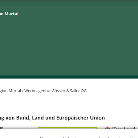
on Murtal
gion Murtal /
Werbeagentur Gössler & Sailer OG