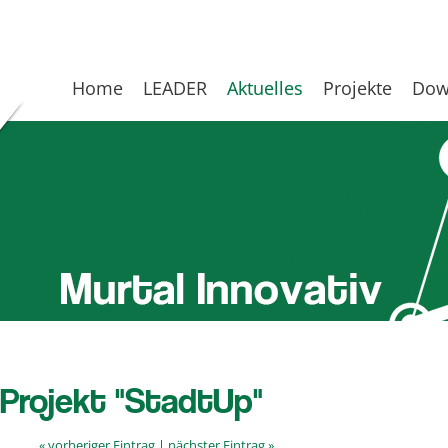
Home
LEADER
Aktuelles
Projekte
Dow
Projekt "StadtUp"
« vorheriger Eintrag
|
nächster Eintrag »