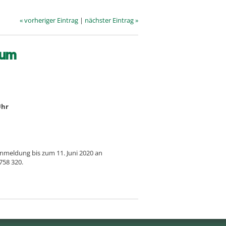
« vorheriger Eintrag
|
nächster Eintrag »
ium
Uhr
nmeldung bis zum 11. Juni 2020 an
758 320.