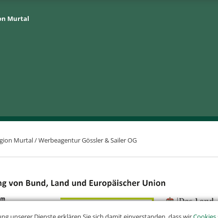
on Murtal
gion Murtal /
Werbeagentur Gössler & Sailer OG
ung unserer Dienste erklären Sie sich damit einverstanden, dass wir
Cookies