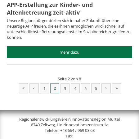
APP-Erstellung zur Kinder- und
Altenbetreuung zeit-aktiv
Unsere Regionsbürger dürfen sich in naher Zukunft über eine
neuartige APP freuen, die es ihnen ermöglichen wird, schnell auf
unterschiedlichste Betreuungsdienste im Sozialbereich zugreifen zu
können.
mehr dazu
Seite 2 von 8
«
‹
›
»
2
1
3
4
5
6
Regionalentwicklungsverein innovationsRegion Murtal
8740 Zeltweg, Holzinnovationszentrum 1a
Telefon:
+43 664 / 969 03 68
Fax: