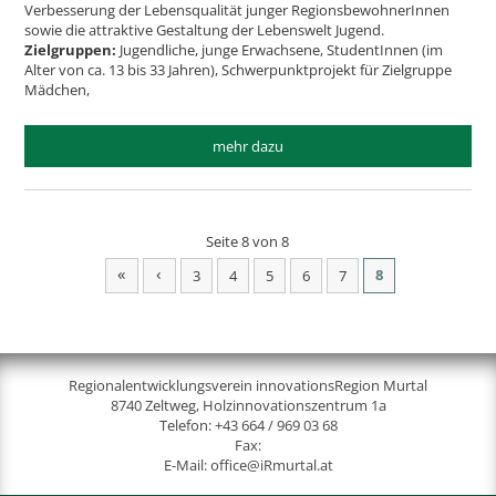
Verbesserung der Lebensqualität junger RegionsbewohnerInnen
sowie die attraktive Gestaltung der Lebenswelt Jugend.
Zielgruppen:
Jugendliche, junge Erwachsene, StudentInnen (im
Alter von ca. 13 bis 33 Jahren), Schwerpunktprojekt für Zielgruppe
Mädchen,
mehr dazu
Seite 8 von 8
«
‹
8
3
4
5
6
7
Regionalentwicklungsverein innovationsRegion Murtal
8740 Zeltweg, Holzinnovationszentrum 1a
Telefon:
+43 664 / 969 03 68
Fax:
E-Mail:
office@iRmurtal.at