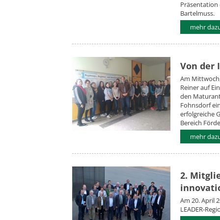
Präsentation
Bartelmuss.
mehr dazu.
Von der 
Am Mittwoch,
Reiner auf Ei
den Maturan
Fohnsdorf ein
erfolgreiche 
Bereich Förd
mehr dazu.
2. Mitgl
innovati
Am 20. April 
LEADER-Regio