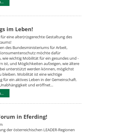
..
s im Leben!
ür eine alter(n)sgerechte Gestaltung des
 Raums!
den des Bundesministeriums für Arbeit,
 Konsumentenschutz möchte dafür
n, wie wichtig Mobilität für ein gesundes und -
rn ist, und Möglichkeiten aufzeigen, wie ältere
ei unterstützt werden können, möglichst
 bleiben. Mobilität ist eine wichtige
 für ein aktives Leben in der Gemeinschaft.
Unabhängigkeit und eröffnet...
..
orum in Eferding!
um
gung der österreichischen LEADER-Regionen