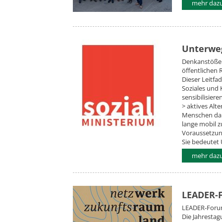
mehr dazu.
Unterweg
Denkanstöße f
öffentlichen
Dieser Leitfa
Soziales und
sensibilisiere
> aktives Alte
Menschen dab
lange mobil zu
Voraussetzung
Sie bedeutet 
mehr dazu.
LEADER-F
LEADER-For
Die Jahresta