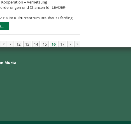
 Kooperation – Vernetzung
orderungen und Chancen für LEADER-
il 2016 im Kulturzentrum Bräuhaus Eferding
..
«
‹
›
»
12
13
14
15
16
17
on Murtal