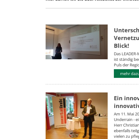
Untersch
Vernetzu
Blick!
Das LEADER-M
ist ständig b
Puls der Regi
mehr dazu.
Ein inno
innovat
Am 11. Mai 20
Underrain - e
Herr Christia
ebenfalls tei
vielen zu pfl