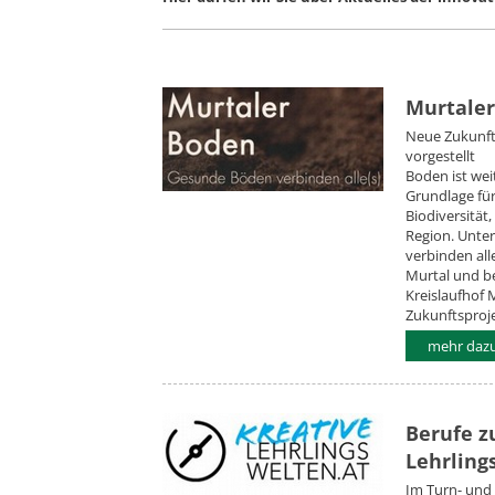
Murtale
Neue Zukunfts
vorgestellt
Boden ist weit
Grundlage fü
Biodiversität
Region. Unte
verbinden all
Murtal und b
Kreislaufhof 
Zukunftsproj
mehr dazu.
Berufe z
Lehrling
Im Turn- und 