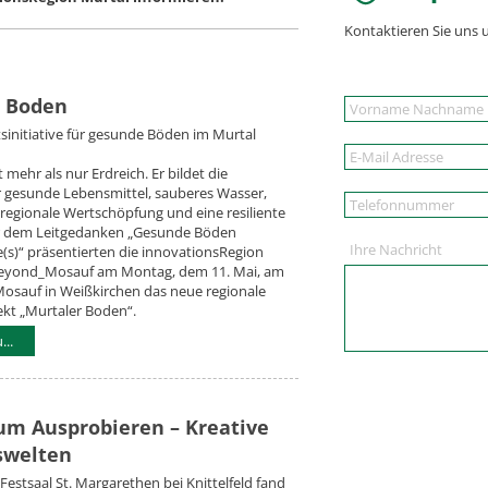
Kontaktieren Sie uns 
r Boden
initiative für gesunde Böden im Murtal
 mehr als nur Erdreich. Er bildet die
r gesunde Lebensmittel, sauberes Wasser,
, regionale Wertschöpfung und eine resiliente
r dem Leitgedanken „Gesunde Böden
Ihre Nachricht
e(s)“ präsentierten die innovationsRegion
eyond_Mosauf am Montag, dem 11. Mai, am
Mosauf in Weißkirchen das neue regionale
ekt „Murtaler Boden“.
..
um Ausprobieren – Kreative
swelten
Festsaal St. Margarethen bei Knittelfeld fand