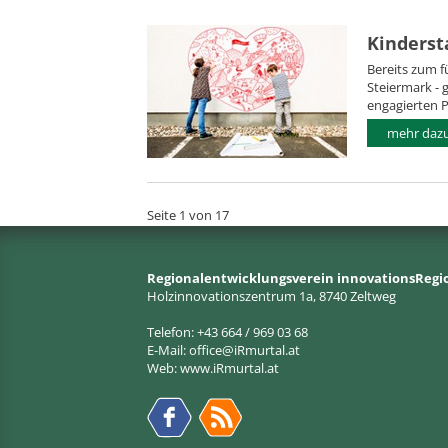
Kinderst
Bereits zum f
Steiermark - 
engagierten P
mehr dazu.
Seite 1 von 17
Regionalentwicklungsverein innovationsRegi
Holzinnovationszentrum 1a, 8740 Zeltweg
Telefon: +43 664 / 969 03 68
E-Mail:
office@iRmurtal.at
Web:
www.iRmurtal.at