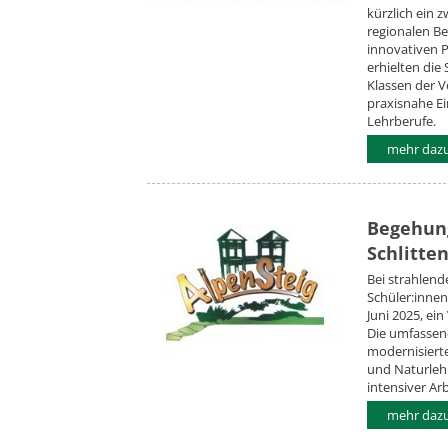
kürzlich ein 
regionalen B
innovativen P
erhielten die
Klassen der 
praxisnahe Ei
Lehrberufe.
mehr dazu.
Begehung
Schlitte
Bei strahlend
Schüler:inne
Juni 2025, ei
Die umfassend
modernisiert
und Naturle
intensiver Arb
mehr dazu.