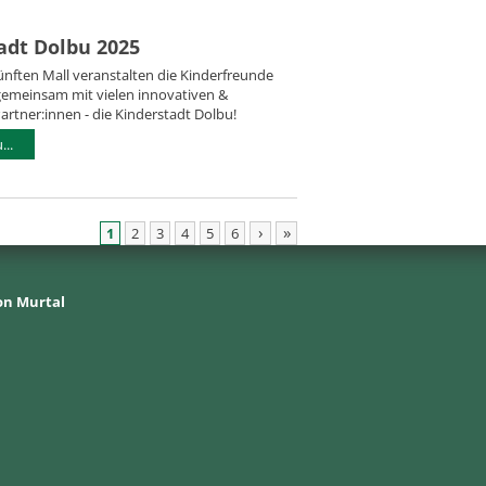
adt Dolbu 2025
ünften Mall veranstalten die Kinderfreunde
gemeinsam mit vielen innovativen &
artner:innen - die Kinderstadt Dolbu!
..
›
»
1
2
3
4
5
6
on Murtal