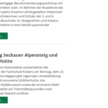
zweitägiger Berufsorientierungsworkshop mit
etrieben statt. Im Rahmen der Roadshow des
rojekts Kreative Lehrlingswelten Steiermark
 Schülerinnen und Schüler der 3. und 4.
Volksschulen St. Margarethen und Kobenz
nblicke in eine Vielzahl spannender
..
 Seckauer Alpensteig und
nhütte
em Kaiserwetter präsentierten die
n der Fachschule Kobenz am Montag, dem 23.
n Vorzeigeprojekt regionaler Umweltbildung:
 renovierte Schlittenhütte, das
e Waldmuseum sowie der erneuerte Wald-
hrpfad am Tremmelberg wurden nach
eit feierlich eröffnet.
..