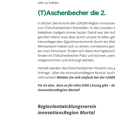
rein zu halten.
(T)Aschenbecher die 2.
In letzter Zeit konnte die LEADER-Region innovat
von (T)Aschenbechern feststellen. In den sozialen
beliebten Gadgets immer lauter. Damit war der Au
gerufen! Wenn man aber durch unsere Straßen geht,
herumliegenden Zigarettenstummel durch ein Weite
Minisackerln haben sich zu einem, mindestens ge
wo man hinschaut. finden sich diese durchgelutscht
finden im (T)Aschenbecher Platz und können, wenn
mitgenommen und entsorgt werden.
Verteilt werden die (T)Aschenbecher mitsamt neu g
Anfrage - über die innovationsRegion Murtal. Auch
mitmachen!
Melden Sie sich einfach bei der LEAD
Fix ist also, dass es für alles EINE Lösung gibt –
innovationsRegion Murtal!
Regionlentwicklungsverein
innovationsRegion Murtal