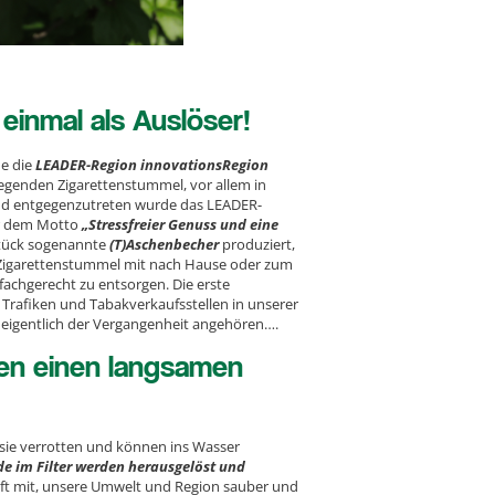
einmal als Auslöser!
e die
LEADER-Region innovationsRegion
egenden Zigarettenstummel, vor allem in
nd entgegenzutreten wurde das LEADER-
er dem Motto
„Stressfreier Genuss und eine
Stück sogenannte
(T)Aschenbecher
produziert,
 Zigarettenstummel mit nach Hause oder zum
chgerecht zu entsorgen. Die erste
r Trafiken und Tabakverkaufsstellen in unserer
t eigentlich der Vergangenheit angehören….
en einen langsamen
s sie verrotten und können ins Wasser
e im Filter werden herausgelöst und
ilft mit, unsere Umwelt und Region sauber und