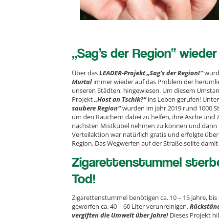
„Sag’s der Region“ wieder 
Über das
LEADER-Projekt „Sag’s der Region!“
wurd
Murtal
immer wieder auf das Problem der herumli
unseren Städten, hingewiesen. Um diesem Umsta
Projekt
„Host an Tschik?“
ins Leben gerufen! Unt
saubere Region“
wurden im Jahr 2019 rund 1000 
um den Rauchern dabei zu helfen, ihre Asche und
nächsten Mistkübel nehmen zu können und dann fa
Verteilaktion war natürlich gratis und erfolgte übe
Region. Das Wegwerfen auf der Straße sollte dami
Zigarettenstummel sterb
Tod!
Zigarettenstummel benötigen ca. 10 – 15 Jahre, bi
geworfen ca. 40 – 60 Liter verunreinigen.
Rückständ
vergiften die Umwelt über Jahre!
Dieses Projekt h