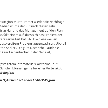
ionsRegion Murtal immer wieder die Nachfrage
 Medien wurde der Ruf nach diesen sehr
ftrag klar und das Management auf den Plan
 fällt einem auf, dass sich das Problem der
res erweitert hat. SNUS – diese weißen
nauso großem Problem, ausgewachsen. Überall
en Sackerl. Die gute Nachricht – auch sie
 kein Aschenbecher in der Nähe ist,
estaltetem Infomaterials kostenlos - auf
 Schulen können gerne bei einer Verteilaktion
ER-Region!
 den (T)Aschenbecher der LEADER-Region