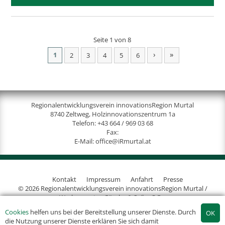
Seite 1 von 8
›
»
1
2
3
4
5
6
Regionalentwicklungsverein innovationsRegion Murtal
8740 Zeltweg, Holzinnovationszentrum 1a
Telefon:
+43 664 / 969 03 68
Fax:
E-Mail:
office@iRmurtal.at
Kontakt
Impressum
Anfahrt
Presse
© 2026 Regionalentwicklungsverein innovationsRegion Murtal /
Werbeagentur Gössler & Sailer OG
Cookies
helfen uns bei der Bereitstellung unserer Dienste. Durch
die Nutzung unserer Dienste erklären Sie sich damit