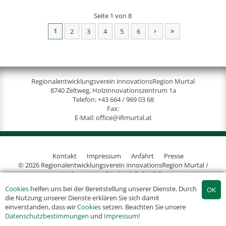
Seite 1 von 8
›
»
1
2
3
4
5
6
Regionalentwicklungsverein innovationsRegion Murtal
8740 Zeltweg, Holzinnovationszentrum 1a
Telefon:
+43 664 / 969 03 68
Fax:
E-Mail:
office@iRmurtal.at
Kontakt
Impressum
Anfahrt
Presse
© 2026 Regionalentwicklungsverein innovationsRegion Murtal /
Werbeagentur Gössler & Sailer OG
Cookies
helfen uns bei der Bereitstellung unserer Dienste. Durch
die Nutzung unserer Dienste erklären Sie sich damit
einverstanden, dass wir
Cookies
setzen. Beachten Sie unsere
Datenschutzbestimmungen
und
Impressum
!