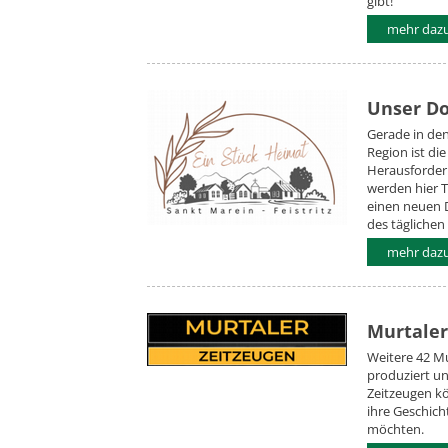
gibt!
mehr daz
Unser Dor
Gerade in de
Region ist di
Herausforderu
werden hier Ta
einen neuen D
des täglichen
mehr daz
Murtaler
Weitere 42 M
produziert un
Zeitzeugen kö
ihre Geschich
möchten.