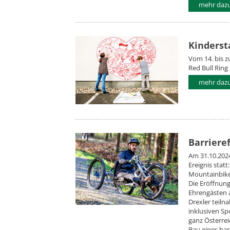
mehr daz
Kinderst
Vom 14. bis z
Red Bull Ring 
mehr daz
Barriere
Am 31.10.202
Ereignis statt
Mountainbikes
Die Eröffnung
Ehrengästen 
Drexler teiln
inklusiven Spo
ganz Österrei
Bau eines bar