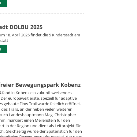
u
adt DOLBU 2025
um 18. April 2025 findet die 5 Kinderstadt am
statt
u
freier Bewegungspark Kobenz
4 fand in Kobenz ein zukunftsweisendes
: Der europaweit erste, speziell für adaptive
 gebaute Flow Trail wurde feierlich eröffnet.
 des Trails, an der neben vielen weiteren
auch Landeshauptmann Mag. Christopher
ahm, markiert einen Meilenstein für den
rt in der Region und dient als Leitprojekt für
ch. Gleichzeitig wurde der Spatenstich für den
rierefreien Bewegungsparks gesetzt, der neue