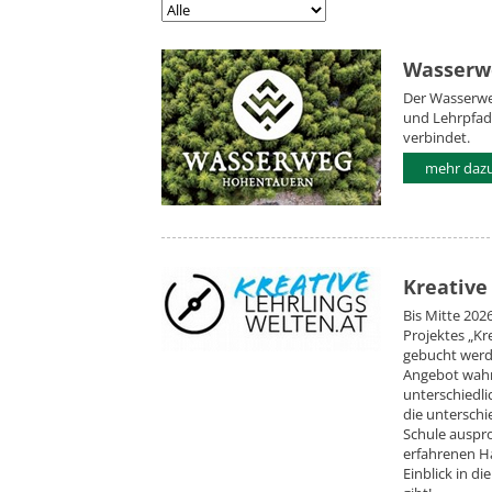
Wasserw
Der Wasserweg
und Lehrpfad,
verbindet.
mehr daz
Kreative
Bis Mitte 20
Projektes „Kr
gebucht werd
Angebot wahr 
unterschiedli
die unterschie
Schule auspro
erfahrenen Ha
Einblick in d