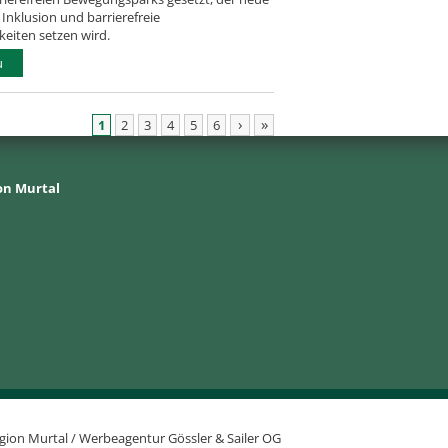
Inklusion und barrierefreie
eiten setzen wird.
u
›
»
1
2
3
4
5
6
on Murtal
gion Murtal /
Werbeagentur Gössler & Sailer OG