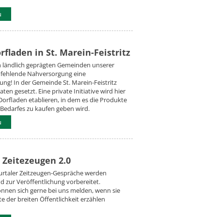
u
fladen in St. Marein-Feistritz
n ländlich geprägten Gemeinden unserer
e fehlende Nahversorgung eine
ng! In der Gemeinde St. Marein-Feistritz
ten gesetzt. Eine private Initiative wird hier
orfladen etablieren, in dem es die Produkte
 Bedarfes zu kaufen geben wird.
u
 Zeitezeugen 2.0
urtaler Zeitzeugen-Gespräche werden
d zur Veröffentlichung vorbereitet.
nnen sich gerne bei uns melden, wenn sie
te der breiten Öffentlichkeit erzählen