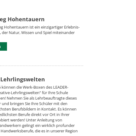
eg Hohentauern
 Hohentauern ist ein einzigartiger Erlebnis-
 der Natur, Wissen und Spiel miteinander
u
 Lehrlingswelten
26 können die Werk-Boxen des LEADER-
eative-Lehrlingswelten“ für Ihre Schule
en! Nehmen Sie als Lehrbeauftragte dieses
und bringen Sie Ihre Schüler mit den
chsten Berufsbildern in Kontakt. Es können
dlichsten Berufe direkt vor Ort in Ihrer
biert werden! Unter Anleitung von
ndwerkern gelingt ein wirklich profunder
ie Handwerksberufe, die es in unserer Region